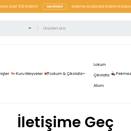
şinize özel %10 indirim
ödeme sırasında indirim kodunu
INDIRIM10
Lokum
işler
Kuru Meyveler
Lokum & Çikolata
Pekmez 
Çikolata
Atom
İletişime Geç