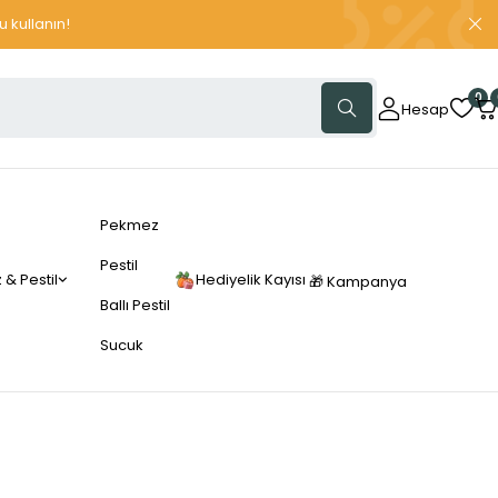
 kullanın!
0
Hesap
Pekmez
Pestil
& Pestil
Hediyelik Kayısı
🎁 Kampanya
Ballı Pestil
Sucuk