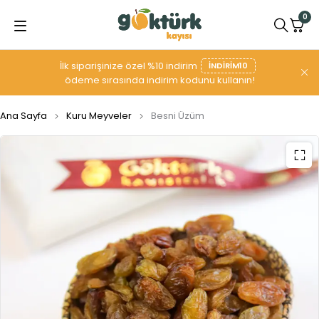
0
İlk siparişinize özel %10 indirim
INDIRIM10
ödeme sırasında indirim kodunu kullanın!
Ana Sayfa
Kuru Meyveler
Besni Üzüm