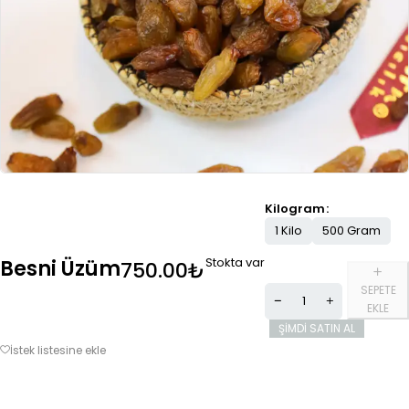
Kilogram
1 Kilo
500 Gram
Stokta var
Besni Üzüm
750.00
₺
SEPETE
EKLE
ŞIMDI SATIN AL