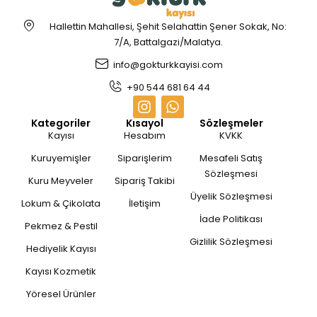
Hallettin Mahallesi, Şehit Selahattin Şener Sokak, No:
7/A, Battalgazi/Malatya.
info@gokturkkayisi.com
+90 544 681 64 44
Kategoriler
Kısayol
Sözleşmeler
Kayısı
Hesabım
KVKK
Kuruyemişler
Siparişlerim
Mesafeli Satış
Sözleşmesi
Kuru Meyveler
Sipariş Takibi
Üyelik Sözleşmesi
Lokum & Çikolata
İletişim
İade Politikası
Pekmez & Pestil
Gizlilik Sözleşmesi
Hediyelik Kayısı
Kayısı Kozmetik
Yöresel Ürünler