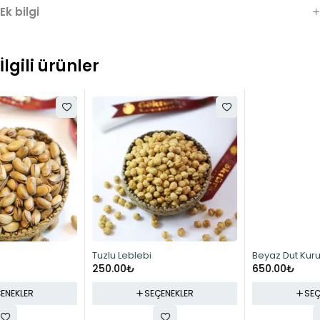
Ek bilgi
İlgili ürünler
Tuzlu Leblebi
Beyaz Dut Kurusu
250.00
₺
650.00
₺
SEÇENEKLER
SEÇENEKLER