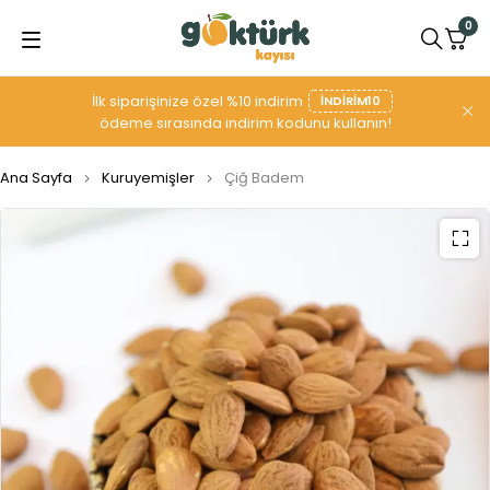
0
İlk siparişinize özel %10 indirim
INDIRIM10
ödeme sırasında indirim kodunu kullanın!
Ana Sayfa
Kuruyemişler
Çiğ Badem