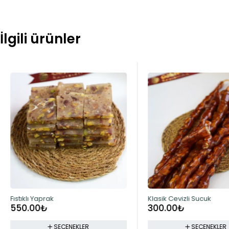
İlgili ürünler
Fıstıklı Yaprak
Klasik Cevizli Sucuk
550.00
₺
300.00
₺
SEÇENEKLER
SEÇENEKLER