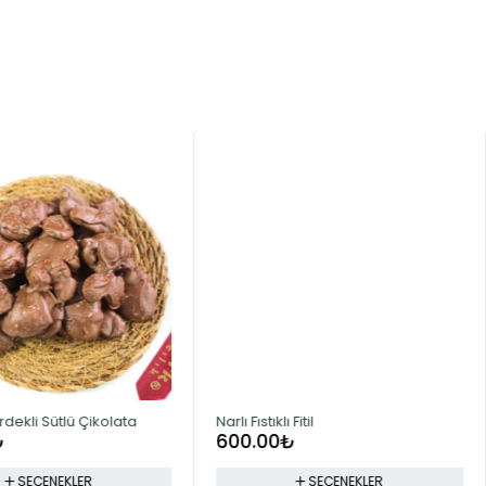
rdekli Sütlü Çikolata
Narlı Fıstıklı Fitil
₺
600.00
₺
SEÇENEKLER
SEÇENEKLER