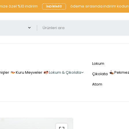
şinize özel %10 indirim
ödeme sırasında indirim kodunu
INDIRIM10
Lokum
işler
Kuru Meyveler
Lokum & Çikolata
Pekmez 
Çikolata
Atom