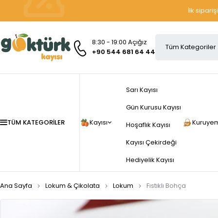
İlk sipari
8:30 - 19:00 Açığız
+90 544 681 64 44
Sarı Kayısı
Gün Kurusu Kayısı
TÜM KATEGORILER
Kayısı
Kuruyem
Hoşaflık Kayısı
Kayısı Çekirdeği
Hediyelik Kayısı
Ana Sayfa
Lokum & Çikolata
Lokum
Fıstıklı Bohça