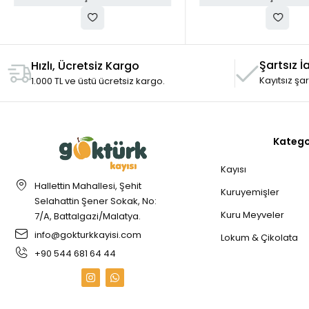
Şartsız İ
Hızlı, Ücretsiz Kargo
Kayıtsız şa
1.000 TL ve üstü ücretsiz kargo.
Katego
Kayısı
Hallettin Mahallesi, Şehit
Kuruyemişler
Selahattin Şener Sokak, No:
Kuru Meyveler
7/A, Battalgazi/Malatya.
info@gokturkkayisi.com
Lokum & Çikolata
+90 544 681 64 44