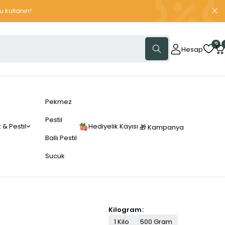
 kullanın!
0
Hesap
Pekmez
Pestil
& Pestil
Hediyelik Kayısı
🎁 Kampanya
Ballı Pestil
Sucuk
Kilogram
1 Kilo
500 Gram