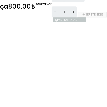
Stokta var
hça
800.00
₺
SEPETE EKLE
ŞIMDI SATIN AL