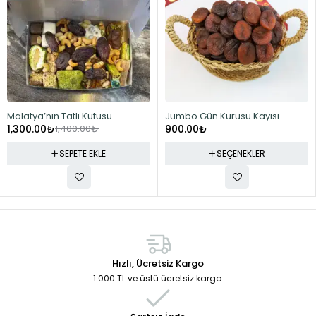
-7%
Malatya’nın Tatlı Kutusu
Jumbo Gün Kurusu Kayısı
1,300.00
₺
1,400.00
₺
900.00
₺
SEPETE EKLE
SEÇENEKLER
Hızlı, Ücretsiz Kargo
1.000 TL ve üstü ücretsiz kargo.