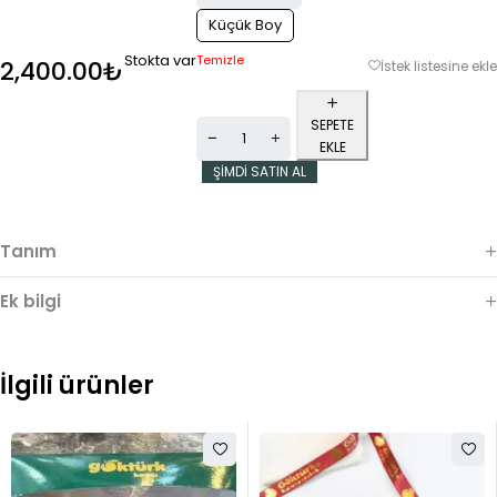
Küçük Boy
Stokta var
Temizle
2,400.00
₺
SEPETE
EKLE
ŞIMDI SATIN AL
Tanım
Ek bilgi
İlgili ürünler