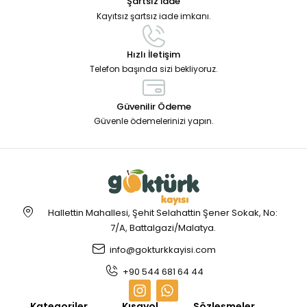
Şartsız İade
Kayıtsız şartsız iade imkanı.
Hızlı İletişim
Telefon başında sizi bekliyoruz.
Güvenilir Ödeme
Güvenle ödemelerinizi yapın.
Hallettin Mahallesi, Şehit Selahattin Şener Sokak, No:
7/A, Battalgazi/Malatya.
info@gokturkkayisi.com
+90 544 681 64 44
Kategoriler
Kısayol
Sözleşmeler