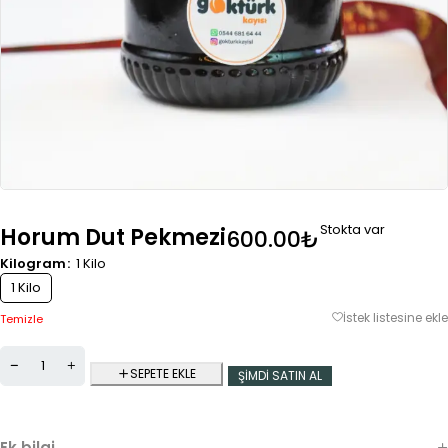
Stokta var
Horum Dut Pekmezi
600.00
₺
Kilogram
1 Kilo
1 Kilo
Temizle
SEPETE EKLE
ŞIMDI SATIN AL
Ek bilgi