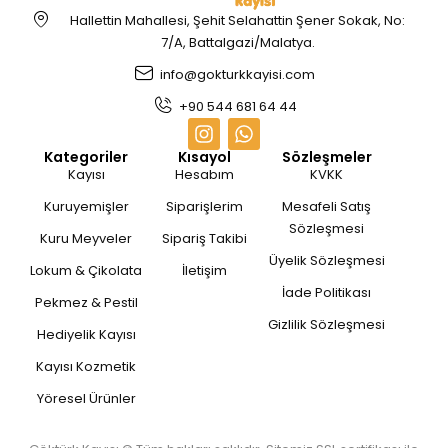
Hallettin Mahallesi, Şehit Selahattin Şener Sokak, No:
7/A, Battalgazi/Malatya.
info@gokturkkayisi.com
+90 544 681 64 44
Kategoriler
Kısayol
Sözleşmeler
Kayısı
Hesabım
KVKK
Kuruyemişler
Siparişlerim
Mesafeli Satış
Sözleşmesi
Kuru Meyveler
Sipariş Takibi
Üyelik Sözleşmesi
Lokum & Çikolata
İletişim
İade Politikası
Pekmez & Pestil
Gizlilik Sözleşmesi
Hediyelik Kayısı
Kayısı Kozmetik
Yöresel Ürünler