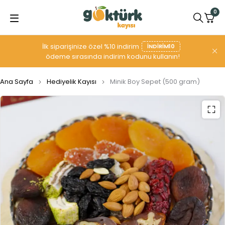
0
İlk siparişinize özel %10 indirim
INDIRIM10
ödeme sırasında indirim kodunu kullanın!
Ana Sayfa
Hediyelik Kayısı
Minik Boy Sepet (500 gram)