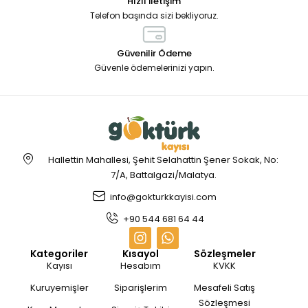
Hızlı İletişim
Telefon başında sizi bekliyoruz.
Güvenilir Ödeme
Güvenle ödemelerinizi yapın.
Hallettin Mahallesi, Şehit Selahattin Şener Sokak, No:
7/A, Battalgazi/Malatya.
info@gokturkkayisi.com
+90 544 681 64 44
Kategoriler
Kısayol
Sözleşmeler
Kayısı
Hesabım
KVKK
Kuruyemişler
Siparişlerim
Mesafeli Satış
Sözleşmesi