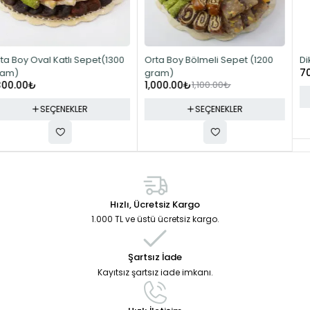
-9%
Orta Boy Bölmeli Sepet (1200
Dikdörtgen Sepet (750 gram)
700.00
₺
gram)
1,000.00
₺
1,100.00
₺
SEÇENEKLER
SEÇENEKLER
Hızlı, Ücretsiz Kargo
1.000 TL ve üstü ücretsiz kargo.
Şartsız İade
Kayıtsız şartsız iade imkanı.