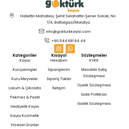
Hallettin Mahallesi, Şehit Selahattin Şener Sokak, No:
7/A, Battalgazi/Malatya.
info@gokturkkayisi.com
+90 544 681 64 44
Kategoriler
Kısayol
Sözleşmeler
Kayısı
Hesabım
KVKK
Kuruyemişler
Siparişlerim
Mesafeli Satış
Sözleşmesi
Kuru Meyveler
Sipariş Takibi
Üyelik Sözleşmesi
Lokum & Çikolata
İletişim
İade Politikası
Pekmez & Pestil
Gizlilik Sözleşmesi
Hediyelik Kayısı
Kayısı Kozmetik
Yöresel Ürünler