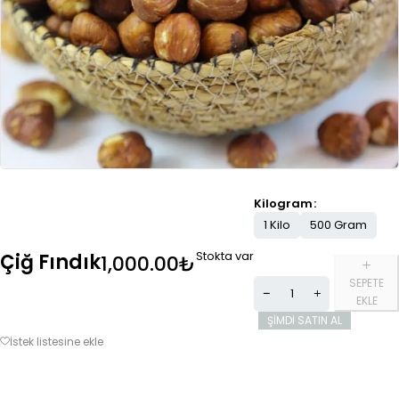
Kilogram
1 Kilo
500 Gram
Stokta var
Çiğ Fındık
1,000.00
₺
SEPETE
EKLE
ŞIMDI SATIN AL