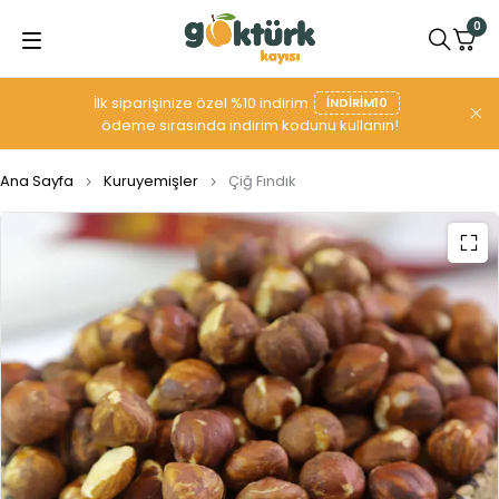
0
İlk siparişinize özel %10 indirim
INDIRIM10
ödeme sırasında indirim kodunu kullanın!
Ana Sayfa
Kuruyemişler
Çiğ Fındık