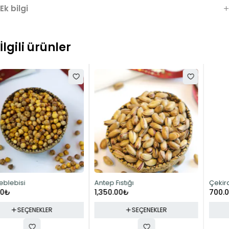
Ek bilgi
İlgili ürünler
Antep Fıstığı
Çekirdeksiz Siyah Üzüm
1,350.00
₺
700.00
₺
SEÇENEKLER
SEÇENEKLER