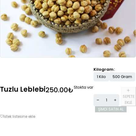
Kilogram
1 Kilo
500 Gram
Stokta var
Tuzlu Leblebi
250.00
₺
SEPETE
EKLE
ŞIMDI SATIN AL