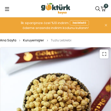
0
İlk siparişinize özel %10 indirim
INDIRIM10
ödeme sırasında indirim kodunu kullanın!
Ana Sayfa
Kuruyemişler
Tuzlu Leblebi