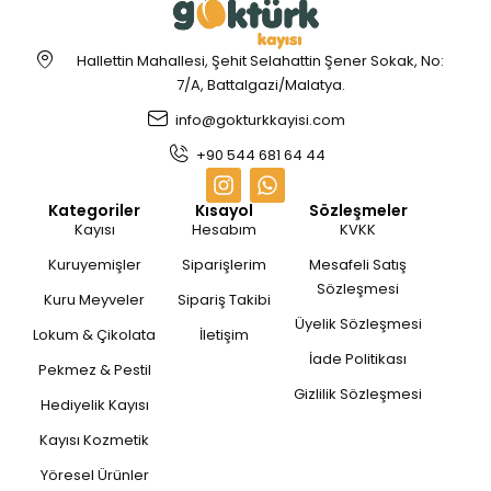
Hallettin Mahallesi, Şehit Selahattin Şener Sokak, No:
7/A, Battalgazi/Malatya.
info@gokturkkayisi.com
+90 544 681 64 44
Kategoriler
Kısayol
Sözleşmeler
Kayısı
Hesabım
KVKK
Kuruyemişler
Siparişlerim
Mesafeli Satış
Sözleşmesi
Kuru Meyveler
Sipariş Takibi
Üyelik Sözleşmesi
Lokum & Çikolata
İletişim
İade Politikası
Pekmez & Pestil
Gizlilik Sözleşmesi
Hediyelik Kayısı
Kayısı Kozmetik
Yöresel Ürünler